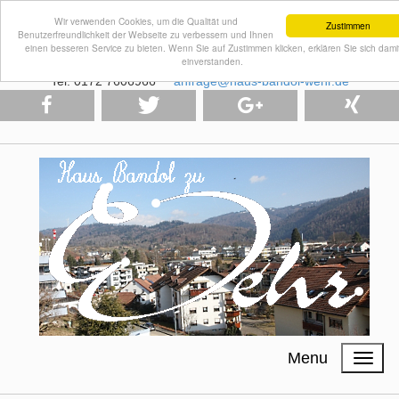
Wir verwenden Cookies, um die Qualität und
Zustimmen
Benutzerfreundlichkeit der Webseite zu verbessern und Ihnen
einen besseren Service zu bieten. Wenn Sie auf Zustimmen klicken, erklären Sie sich dami
einverstanden.
Tel: 0172 7606966
anfrage@haus-bandol-wehr.de
Menu