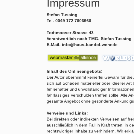
Impressum
Stefan Tussing
Tel: 0049 172 7606966
Todtmooser Strasse 43
Verantwortlich nach TMG: Stefan Tussing
E-Mail: info@haus-bandol-wehr.de
Inhalt des Onlineangebots:
Der Autor übernimmt keinerlei Gewähr für die 
sich auf Schäden materieller oder ideeller A
fehlerhafter und unvollständiger Information
fahrlässiges Verschulden treffen sollte. Alle A
gesamte Angebot ohne gesonderte Ankündigung 
Verweise und Links:
Bei direkten oder indirekten Verweisen auf f
ausschließlich in dem Fall in Kraft treten, i
rechtswidriger Inhalte zu verhindern. Wir erkl