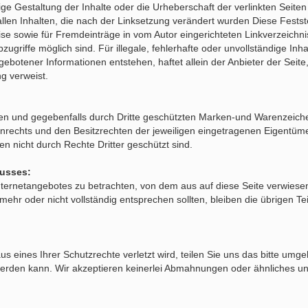
ge Gestaltung der Inhalte oder die Urheberschaft der verlinkten Seiten
allen Inhalten, die nach der Linksetzung verändert wurden Diese Feststel
se sowie für Fremdeinträge in vom Autor eingerichteten Linkverzeichni
zugriffe möglich sind. Für illegale, fehlerhafte oder unvollständige In
ebotener Informationen entstehen, haftet allein der Anbieter der Seite
ng verweist.
ten und gegebenfalls durch Dritte geschützten Marken-und Warenzeich
rechts und den Besitzrechten der jeweiligen eingetragenen Eigentümer
n nicht durch Rechte Dritter geschützt sind.
lusses:
 Internetangebotes zu betrachten, von dem aus auf diese Seite verwies
mehr oder nicht vollständig entsprechen sollten, bleiben die übrigen Te
us eines Ihrer Schutzrechte verletzt wird, teilen Sie uns das bitte um
ft werden kann. Wir akzeptieren keinerlei Abmahnungen oder ähnliches